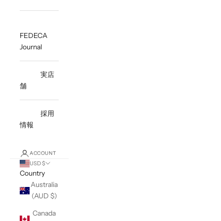
FEDECA
Journal
実店
舗
採用
情報
ACCOUNT
USD $
Country
Australia
(AUD $)
Canada