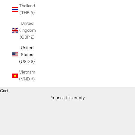
Thailand
(THB ฿)
United
Kingdom
(GBP £)
United
States
(USD $)
Vietnam
(VND ₫)
Cart
Your cart is empty
交換用ハンドル材