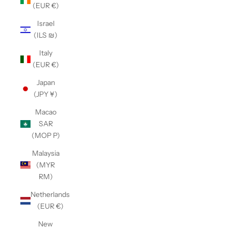
(EUR €)
Israel
(ILS ₪)
Italy
(EUR €)
Japan
(JPY ¥)
Macao
SAR
(MOP P)
Malaysia
(MYR
RM)
Netherlands
(EUR €)
New