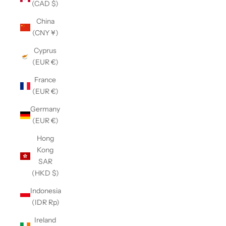
(CAD $)
China
(CNY ¥)
Cyprus
(EUR €)
France
(EUR €)
Germany
(EUR €)
Hong
Kong
SAR
(HKD $)
Indonesia
(IDR Rp)
Ireland