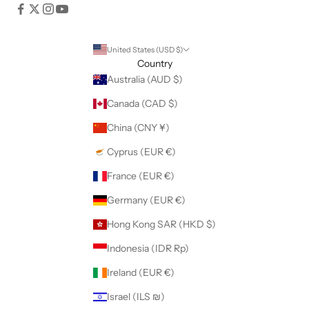
United States (USD $)
Country
Australia (AUD $)
Canada (CAD $)
China (CNY ¥)
Cyprus (EUR €)
France (EUR €)
Germany (EUR €)
Hong Kong SAR (HKD $)
Indonesia (IDR Rp)
Ireland (EUR €)
Israel (ILS ₪)