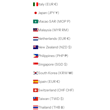
Italy (EUR €)
Japan (JPY ¥)
Macao SAR (MOP P)
Malaysia (MYR RM)
Netherlands (EUR €)
New Zealand (NZD $)
Philippines (PHP ₱)
Singapore (SGD $)
South Korea (KRW ₩)
Spain (EUR €)
Switzerland (CHF CHF)
Taiwan (TWD $)
Thailand (THB ฿)