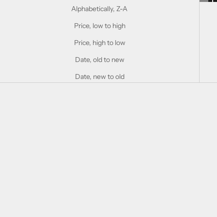
Alphabetically, Z-A
Price, low to high
Price, high to low
Date, old to new
Date, new to old
Choose options
Choose options
【強化木 / 積層材】折畳式料理
【天然木】折畳式料理ナイフ交
ナイフ交換用ハンドル材
換用ハンドル材