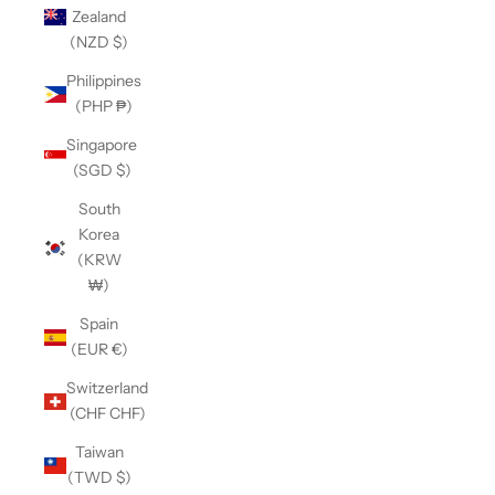
Zealand
(NZD $)
Philippines
(PHP ₱)
Singapore
(SGD $)
South
Korea
(KRW
₩)
Spain
(EUR €)
Switzerland
(CHF CHF)
Taiwan
(TWD $)