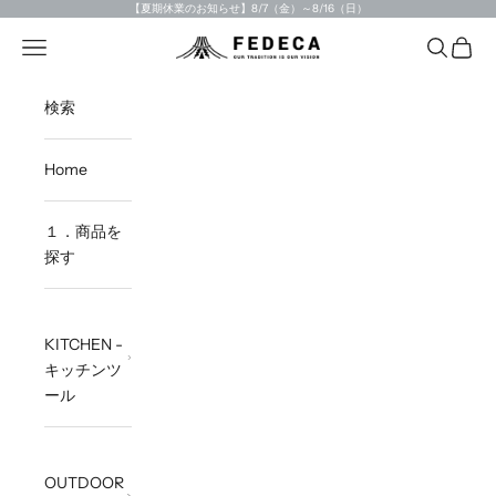
Skip to content
【夏期休業のお知らせ】8/7（金）～8/16（日）
Open navigation menu
Open sea
Open c
FEDECA STORE
検索
Home
１．商品を
探す
KITCHEN -
キッチンツ
ール
OUTDOOR