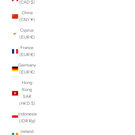
(CAD $)
China
(CNY ¥)
Cyprus
(EUR €)
France
(EUR €)
Germany
(EUR €)
Hong
Kong
SAR
(HKD $)
Indonesia
(IDR Rp)
Ireland