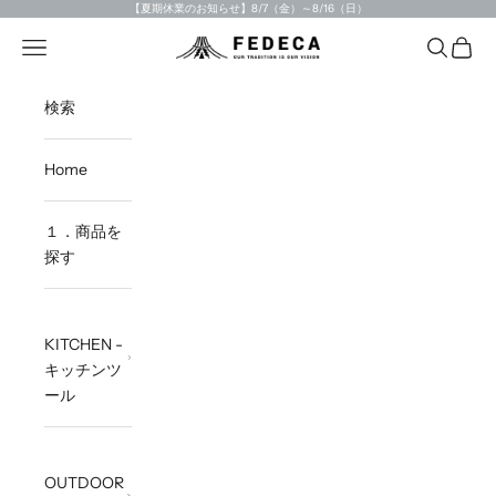
Skip to content
【夏期休業のお知らせ】8/7（金）～8/16（日）
Open navigation menu
Open sea
Open c
FEDECA STORE
検索
Home
１．商品を
探す
KITCHEN -
キッチンツ
ール
OUTDOOR