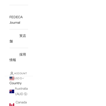
FEDECA
Journal
実店
舗
採用
情報
ACCOUNT
USD $
Country
Australia
(AUD $)
Canada