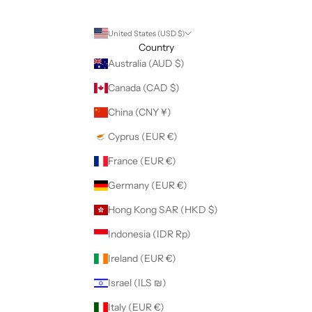
United States (USD $)
Country
Australia (AUD $)
Canada (CAD $)
China (CNY ¥)
Cyprus (EUR €)
France (EUR €)
Germany (EUR €)
Hong Kong SAR (HKD $)
Indonesia (IDR Rp)
Ireland (EUR €)
Israel (ILS ₪)
Italy (EUR €)