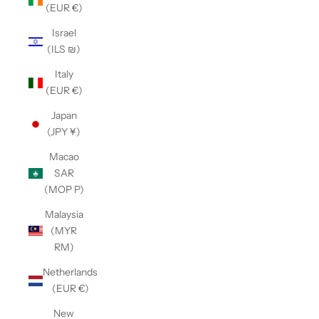
(EUR €)
Israel
(ILS ₪)
Italy
(EUR €)
Japan
(JPY ¥)
Macao
SAR
(MOP P)
Malaysia
(MYR
RM)
Netherlands
(EUR €)
New