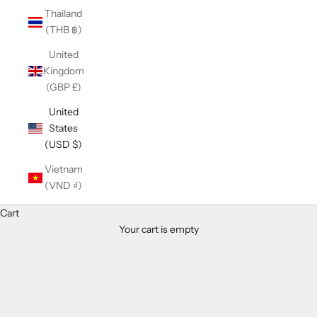
Thailand
(THB ฿)
United
Kingdom
(GBP £)
United
States
(USD $)
Vietnam
(VND ₫)
Cart
Your cart is empty
LEATHER CRAFT KNIFE