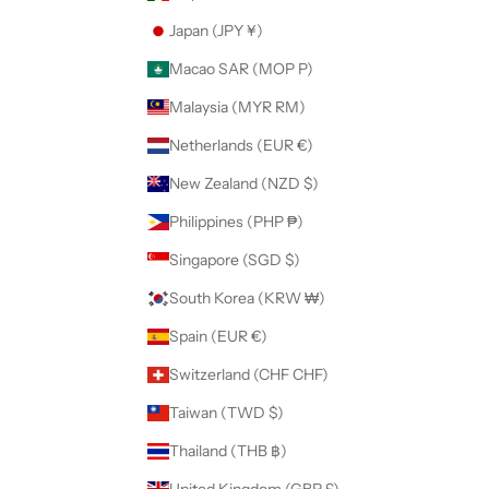
Japan (JPY ¥)
Macao SAR (MOP P)
Malaysia (MYR RM)
Netherlands (EUR €)
New Zealand (NZD $)
Philippines (PHP ₱)
Singapore (SGD $)
South Korea (KRW ₩)
Spain (EUR €)
Switzerland (CHF CHF)
Taiwan (TWD $)
Thailand (THB ฿)
United Kingdom (GBP £)