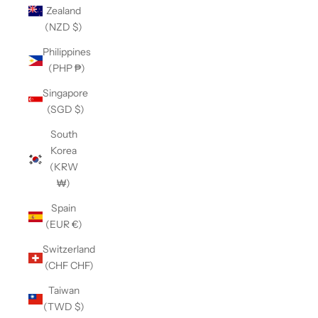
Zealand
(NZD $)
Philippines
(PHP ₱)
Singapore
(SGD $)
South
Korea
(KRW
₩)
Spain
(EUR €)
Switzerland
(CHF CHF)
Taiwan
(TWD $)