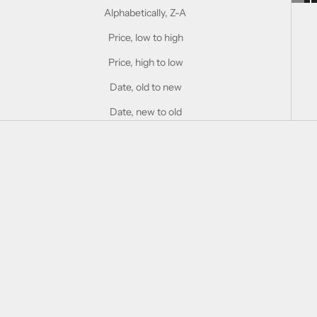
Alphabetically, Z-A
Price, low to high
Price, high to low
Date, old to new
Date, new to old
Choose options
Choose options
無料ギフトラッピング
FEDECA ギフト用 ペーパーバ
ッグ