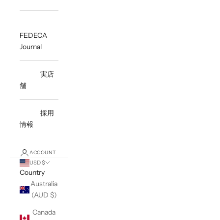
FEDECA
Journal
実店
舗
採用
情報
ACCOUNT
USD $
Country
Australia
(AUD $)
Canada