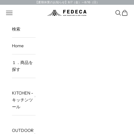
Skip to content
【夏期休業のお知らせ】8/7（金）～8/16（日）
Open navigation menu
Open sea
Open c
FEDECA STORE
検索
Home
１．商品を
探す
KITCHEN -
キッチンツ
ール
OUTDOOR