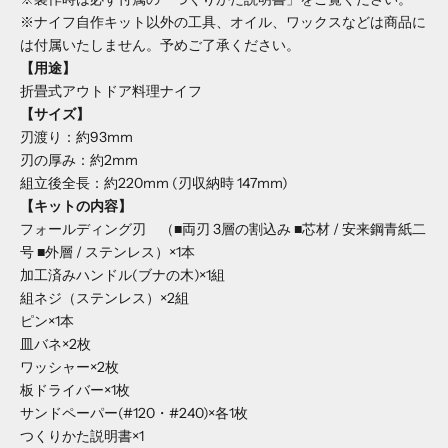
※ナイフ自作キット以外の工具、オイル、ワックスなどは商品に
は付属いたしません。予めご了承ください。
【用途】
折畳式アウトドア料理ナイフ
【サイズ】
刃渡り：約93mm
刃の厚み：約2mm
組立後全長：約220mm (刃収納時 147mm)
【キットの内容】
フォールディング刃 （■両刃 3層の割込み ■芯材 / 安来鋼青紙二
号 ■外層 / ステンレス）×1本
加工済みハンドル(ブナの木)×1組
組ネジ（ステンレス）×2組
ピン×1本
皿バネ×2枚
ワッシャー×2枚
板ドライバー×1枚
サンドペーパー(#120・#240)×各1枚
つくりかた説明書×1