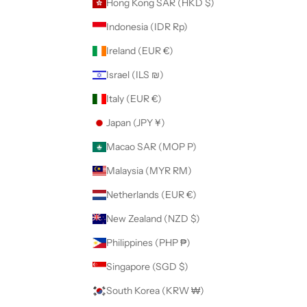
Hong Kong SAR (HKD $)
Indonesia (IDR Rp)
Ireland (EUR €)
Israel (ILS ₪)
Italy (EUR €)
Japan (JPY ¥)
Macao SAR (MOP P)
Malaysia (MYR RM)
Netherlands (EUR €)
New Zealand (NZD $)
Philippines (PHP ₱)
Singapore (SGD $)
South Korea (KRW ₩)