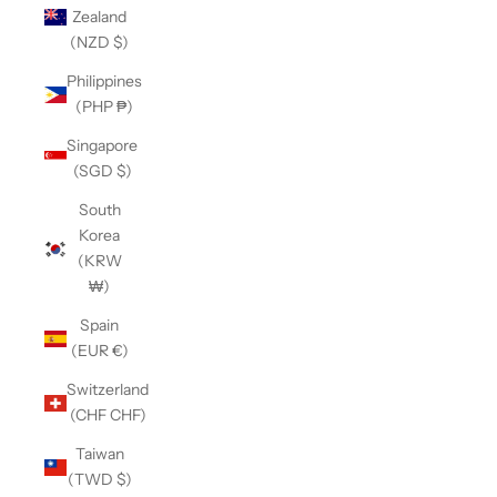
Zealand
(NZD $)
Philippines
(PHP ₱)
Singapore
(SGD $)
South
Korea
(KRW
₩)
Spain
(EUR €)
Switzerland
(CHF CHF)
Taiwan
(TWD $)