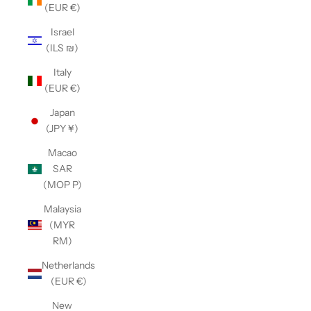
(EUR €)
Israel
(ILS ₪)
Italy
(EUR €)
Japan
(JPY ¥)
Macao
SAR
(MOP P)
Malaysia
(MYR
RM)
Netherlands
(EUR €)
New