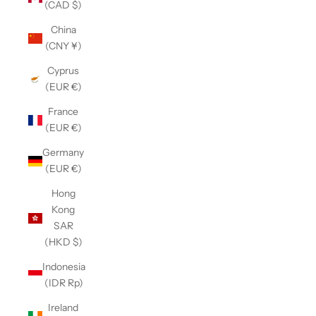
(CAD $)
China
(CNY ¥)
Cyprus
(EUR €)
France
(EUR €)
Germany
(EUR €)
Hong
Kong
SAR
(HKD $)
Indonesia
(IDR Rp)
Ireland