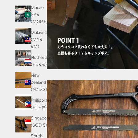
Macao
SAR
(MOP P)
Malaysia
(MYR
RM)
Netherlands
(EUR €)
New
Zealand
(NZD $)
Philippines
(PHP ₱)
Singapore
(SGD $)
South