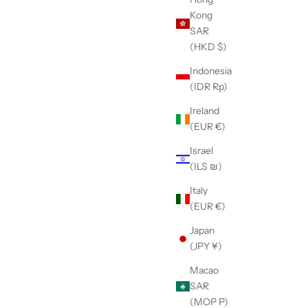
Kong
SAR
(HKD $)
Indonesia
(IDR Rp)
Ireland
(EUR €)
Israel
(ILS ₪)
Italy
(EUR €)
Japan
(JPY ¥)
Macao
SAR
(MOP P)