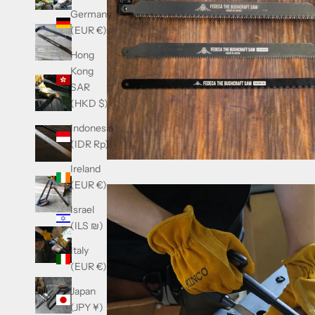
Germany
(EUR €)
Hong
Kong
SAR
(HKD $)
Indonesia
(IDR Rp)
Ireland
(EUR €)
Israel
(ILS ₪)
Italy
(EUR €)
Japan
(JPY ¥)