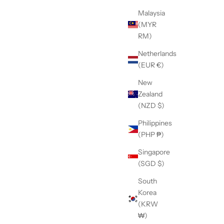
Malaysia
(MYR
RM)
Netherlands
(EUR €)
New
Zealand
(NZD $)
Philippines
(PHP ₱)
Singapore
(SGD $)
South
Korea
(KRW
₩)