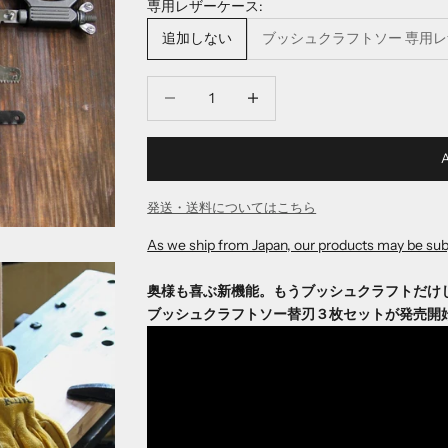
専用レザーケース:
追加しない
ブッシュクラフトソー 専用レザ
Decrease quantity
Decrease quantity
発送・送料についてはこちら
As we ship from Japan, our products may be subj
奥様も喜ぶ新機能。もうブッシュクラフトだけ
ブッシュクラフトソー替刃３枚セットが発売開