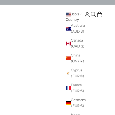
Open account pag
Open search
Open cart
USD $
Country
Australia
(AUD $)
Canada
(CAD $)
China
(CNY ¥)
Cyprus
(EUR €)
France
(EUR €)
Germany
(EUR €)
Hong