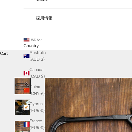
採用情報
USD $
Country
Australia
Cart
(AUD $)
Canada
(CAD $)
China
(CNY ¥)
Cyprus
(EUR €)
France
(EUR €)