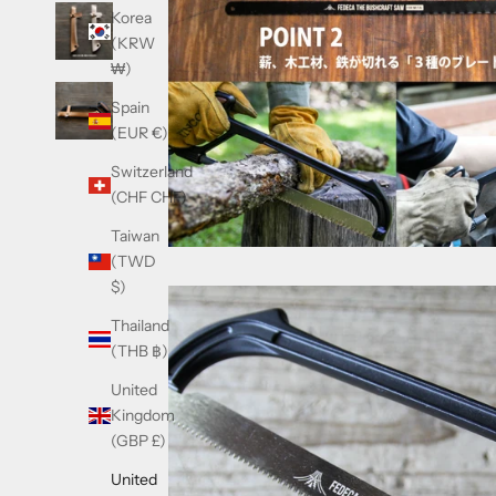
Korea
(KRW
₩)
Spain
(EUR €)
Switzerland
(CHF CHF)
Taiwan
(TWD
$)
Thailand
(THB ฿)
United
Kingdom
(GBP £)
United