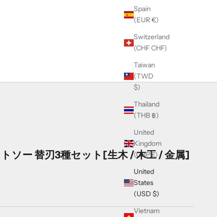
Spain
(EUR €)
Switzerland
(CHF CHF)
Taiwan
(TWD
$)
Thailand
(THB ฿)
United
Kingdom
ラフトソー 替刃3種セット[生木 / 木工 / 金属]
(GBP £)
United
States
(USD $)
Vietnam