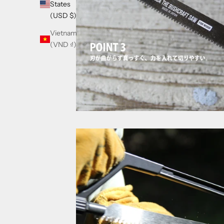
States
(USD $)
Vietnam
(VND ₫)