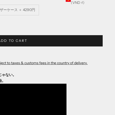
(VND ₫)
ーケース ＋ 4290円
ADD TO CART
ect to taxes & customs fees in the country of delivery.
じゃない。
始。