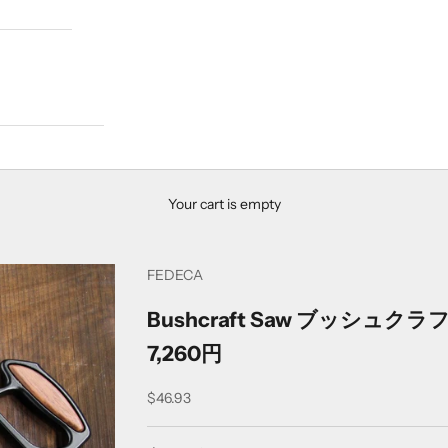
Your cart is empty
FEDECA
Bushcraft Saw ブッシュク
7,260円
Sale price
$46.93