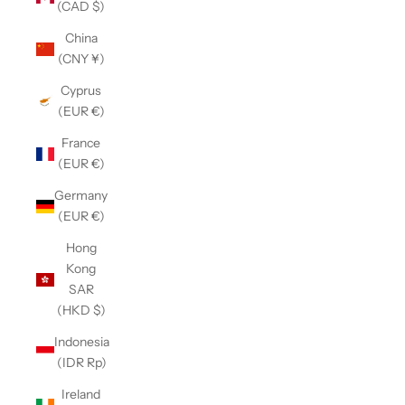
(CAD $)
China
(CNY ¥)
Cyprus
(EUR €)
France
(EUR €)
Germany
(EUR €)
Hong
Kong
SAR
(HKD $)
Indonesia
(IDR Rp)
Ireland