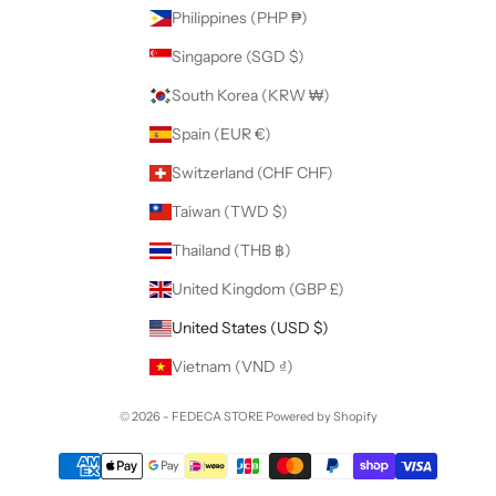
Philippines (PHP ₱)
Singapore (SGD $)
South Korea (KRW ₩)
Spain (EUR €)
Switzerland (CHF CHF)
Taiwan (TWD $)
Thailand (THB ฿)
United Kingdom (GBP £)
United States (USD $)
Vietnam (VND ₫)
© 2026 - FEDECA STORE Powered by Shopify