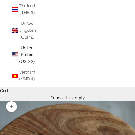
Thailand
(THB ฿)
United
Kingdom
(GBP £)
United
States
(USD $)
Vietnam
(VND ₫)
Cart
Your cart is empty
Zoom picture