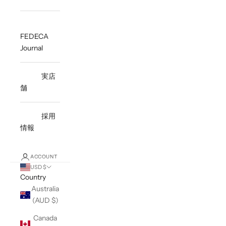
FEDECA
Journal
実店
舗
採用
情報
ACCOUNT
USD $
Country
Australia
(AUD $)
Canada