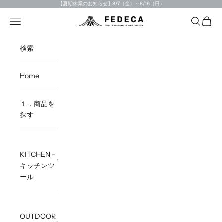
Skip to content
【夏期休業のお知らせ】8/7（金）～8/16（日）
Open navigation menu
Open sea
Open c
FEDECA STORE
検索
Home
１．商品を
探す
KITCHEN -
キッチンツ
ール
OUTDOOR