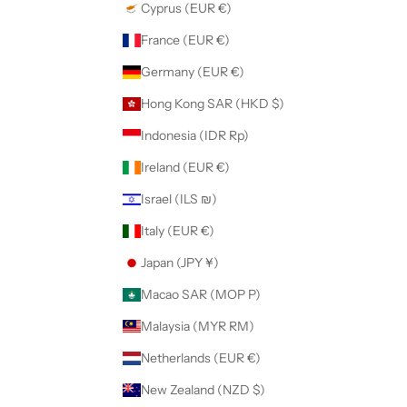
Cyprus (EUR €)
France (EUR €)
Germany (EUR €)
Hong Kong SAR (HKD $)
Indonesia (IDR Rp)
Ireland (EUR €)
Israel (ILS ₪)
Italy (EUR €)
Japan (JPY ¥)
Macao SAR (MOP P)
Malaysia (MYR RM)
Netherlands (EUR €)
New Zealand (NZD $)