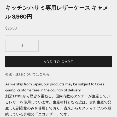
キッチンハサミ専用レザーケース キャメ
ル 3,960円
Sale price
$25.50
Decrease quantity
Decrease quantity
ADD TO CART
発送・送料についてはこちら
As we ship from Japan, our products may be subject to taxes
&amp; customs fees in the country of delivery.
創業1911年から歴史を重ねる、国内有数のタンナーが生産してい
るレザーを使用しています。生産材料となる皮は、食肉生産で発
生した副産物のみを使用しており、古来からサスティナブルを継
続している究極の「エコレザー」です。