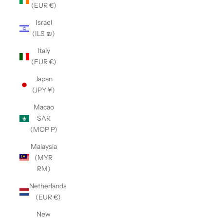
(EUR €)
Israel
(ILS ₪)
Italy
(EUR €)
Japan
(JPY ¥)
Macao
SAR
(MOP P)
Malaysia
(MYR
RM)
Netherlands
(EUR €)
New