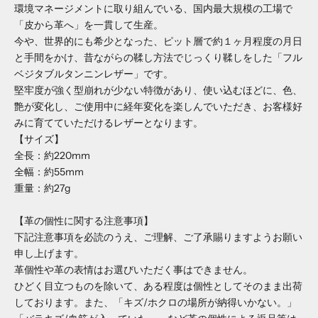
環境マネージメントに取り組んでいる、国内最大規模の工場で
「皮から革へ」を一貫して生産。
今や、世界的にも希少となった、ピット層で約１ヶ月程度の月日
と手間をかけ、昔ながらの鞣し方法でじっくり鞣しをした「フル
ベジタブルタンニンレザー」です。
堅牢度が強く型崩れが少ない特徴があり、使い込むほどに、色、
艶が変化し、ご使用中に経年変化を楽しんでいただき、お客様好
みに育てていただけるレザーとなります。
【サイズ】
全長：約220mm
全幅：約55mm
重量：約27g
【革の個性に関する注意事項】
下記注意事項を必読のうえ、ご理解、ご了承賜りますようお願い
申し上げます。
革個性や革の表情はお選びいただく事はできません。
ひどく目立つものを除いて、ある程度は個性としてそのまま出荷
しております。また、「キズ/ホクロの場所が納得いかない。」