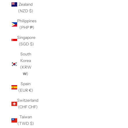
Zealand
(NZD $)
Philippines
(PHP ₱)
Singapore
(SGD $)
South
Korea
(KRW
₩)
Spain
(EUR €)
Switzerland
(CHF CHF)
Taiwan
(TWD $)